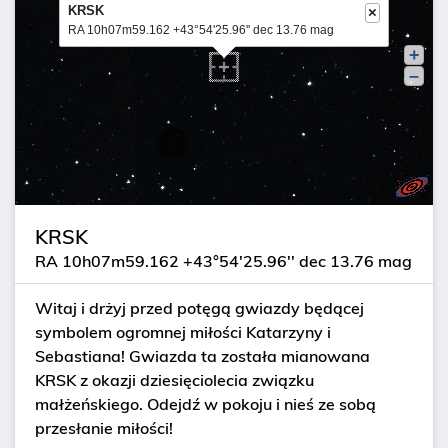
KRSK
×
RA 10h07m59.162 +43°54'25.96'' dec 13.76 mag
+
–
KRSK
RA 10h07m59.162 +43°54'25.96'' dec 13.76 mag
Witaj i drżyj przed potęgą gwiazdy będącej
symbolem ogromnej miłości Katarzyny i
Sebastiana! Gwiazda ta została mianowana
KRSK z okazji dziesięciolecia związku
małżeńskiego. Odejdź w pokoju i nieś ze sobą
przesłanie miłości!