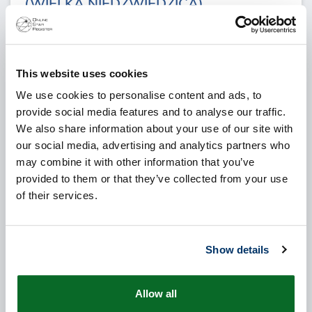
(WIELKA NIEDŹWIEDZICA)
Ursa Major lub Wielka Niedźwiedzica to jeden z
88 gwiazdozbiorów wyznaczonych na niebie
This website uses cookies
przez nowoczesnych astronomów. Stanowi on
część rodziny zbioru Wielka Niedźwiedzica. Ursa
We use cookies to personalise content and ads, to
Major można najlepiej zobaczyć w Kwiecień
provide social media features and to analyse our traffic.
(szerokość geograficzna od +90° do -30°)
We also share information about your use of our site with
our social media, advertising and analytics partners who
may combine it with other information that you’ve
provided to them or that they’ve collected from your use
of their services.
Show details
Allow all