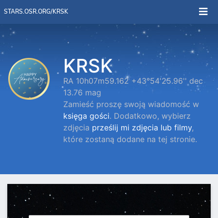
STARS.OSR.ORG/KRSK
KRSK
RA 10h07m59.162 +43°54'25.96'' dec
13.76 mag
Zamieść proszę swoją wiadomość w
księga gości
. Dodatkowo, wybierz
zdjęcia
prześlij mi zdjęcia lub filmy
,
które zostaną dodane na tej stronie.