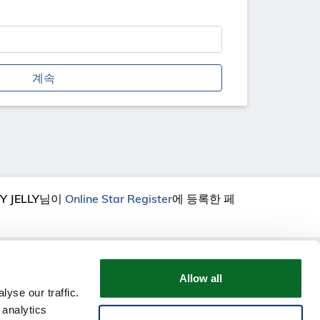
 JELLY
님이
Online Star Register
에 등록한 페
Allow all
yse our traffic.
 analytics