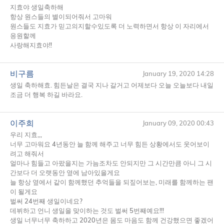
지효야 생일축하해
항상 원스들의 별이되어줘서 고마워
원스들도 지효가 믿고의지할수있도록 더 노력하면서 항상 이 자리에서
응원할께
사랑해지효야!!
비구름
January 19, 2020 14:28
생일 축하해효. 힘든날은 결국 지나 갈거고 어제보다 오늘 오늘보다 내일
조금 더 행복 하길 바라요.
이주희
January 09, 2020 00:43
우리 지효,,,
너무 고마워요 4년동안 늘 함께 해주고 너무 힘든 상황에서도 웃어보이
려고 해줘서
얼마나 힘들고 아팠을지는 가늠조차도 안되지만 그 시간만큼 아니 그 시
간보다 더 오랫동안 옆에 남아있을게요
늘 항상 옆에서 같이 함께했던 추억들을 되짚어보는, 미래를 함께하는 팬
이 될게요
벌써 24번째 생일이네요?
데뷔하고 언니 생일을 맞이하는 것도 벌써 5번째예요!!!
생일 너무너무 축하하고 2020년은 몸도 마음도 함께 건강했으면 좋겠어