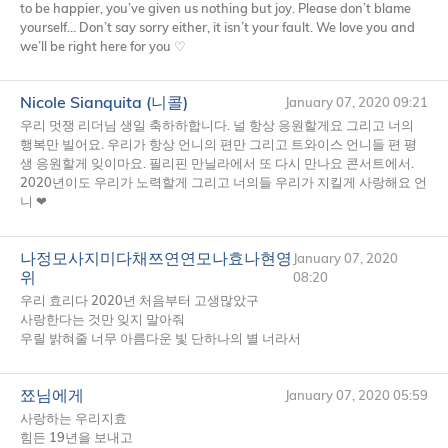
to be happier, you’ve given us nothing but joy. Please don’t blame
yourself… Don’t say sorry either, it isn’t your fault. We love you and
we’ll be right here for you ♡
Nicole Sianquita (니콜)
January 07, 2020 09:21
우리 멋쟁 리더님 생일 축하하합니다. 널 항상 응원할게요 그리고 너의
행복만 빌어요. 우리가 항상 언니의 편만 그리고 트와이스 언니들 편 평
생 응원할게 잊이마요. 필리핀 만닐라에서 또 다시 만나요 콘서트에서.
2020년이도 우리가 노력할게 그리고 너의들 우리가 지킬게 사랑해요 언
니 ❤
나정모사지미다채쯔연연모나효나현영
January 07, 2020
위
08:20
우리 효리다 2020년 처음부터 고생많았구
사랑한다는 것만 잊지 말아줘
우릴 밝혀줄 너무 아름다운 빛 단하나의 별 너라서
쬬님에게
January 07, 2020 05:59
사랑하는 우리지효
힘든 19년을 보내고