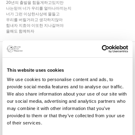
20년의 출발을 힘들게하고있지만
나는믿어 너가 우리를 얼마나아끼는지
너가 그런 이상한사상에 물들고
우리를 버릴거라고 생각하지않아
힘내자 지효야 이또한 지나갈꺼야
올해도 함께하자
AdmirableHyo
January 07, 2020 04:37
Jihyo, you don’t need to give us any explanation. We always believe
in your intentions.
This website uses cookies
From the start, we’ve seen how hard working you are and how you
always approach things with sincerity. Us, your fans, never doubted
We use cookies to personalise content and ads, to
you. Not even for a second.
provide social media features and to analyse our traffic.
It hurts to know how much pain you’re actually dealing with which
We also share information about your use of our site with
started from almost a year ago. But despite your pain, anxiety, and
our social media, advertising and analytics partners who
depression, you still stood on stage and look at us with your bright
may combine it with other information that you’ve
smile.
provided to them or that they’ve collected from your use
Thank you for smiling even when it’s hard. Thank you for being
of their services.
strong.
And thank you for sharing with us a part of your true heart. We