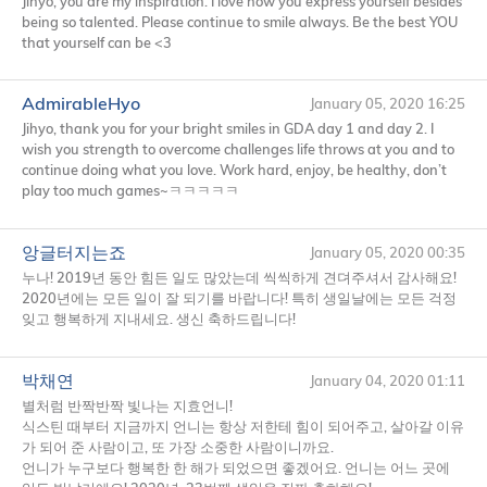
Jihyo, you are my inspiration. I love how you express yourself besides
being so talented. Please continue to smile always. Be the best
YOU
that yourself can be <3
AdmirableHyo
January 05, 2020 16:25
Jihyo, thank you for your bright smiles in
GDA
day 1 and day 2. I
wish you strength to overcome challenges life throws at you and to
continue doing what you love. Work hard, enjoy, be healthy, don’t
play too much games~ㅋㅋㅋㅋㅋ
앙글터지는죠
January 05, 2020 00:35
누나! 2019년 동안 힘든 일도 많았는데 씩씩하게 견뎌주셔서 감사해요!
2020년에는 모든 일이 잘 되기를 바랍니다! 특히 생일날에는 모든 걱정
잊고 행복하게 지내세요. 생신 축하드립니다!
박채연
January 04, 2020 01:11
별처럼 반짝반짝 빛나는 지효언니!
식스틴 때부터 지금까지 언니는 항상 저한테 힘이 되어주고, 살아갈 이유
가 되어 준 사람이고, 또 가장 소중한 사람이니까요.
언니가 누구보다 행복한 한 해가 되었으면 좋겠어요. 언니는 어느 곳에