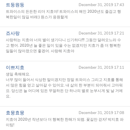
트둥원둥
December 31, 2019 17:43
트와이스의 든든한 리더 지효야! 트와이스의 해인 2020년도 즐겁고 행
복한일이 많길 바래:) 원스가 응원할게
죠사랑
December 31, 2019 17:21
사랑하는 지효야 너의 별이 생기다니 신기하다!!! 그동안 달려오느라 수
고 했어. 2020년 늘 좋은 일이 있을 수는 없겠지만 지효가 좀 더 행복한
일들이 많아졌으면 좋겠어. 사랑해 지효야
이쁘지효
December 31, 2019 17:11
생일 축해해요.
너무 많이 들어서 식상한 말이겠지만 정말 트와이스 그리고 지효를 통해
서 많은 힘을 얻고 살아갈 수 있어요. 내 삶의 한 부분이 되어줘서 고마워
요. 당신은 늘 어디에 있든 무얼하든 단 하나의 별로 눈부시게 빛 날 거에
요.
효뭉효뭉
December 31, 2019 17:08
지효야 2020년 작년보다 더 행복한 한해가 되렴. 꽃길만 걷자! 박지효 파
이팅!