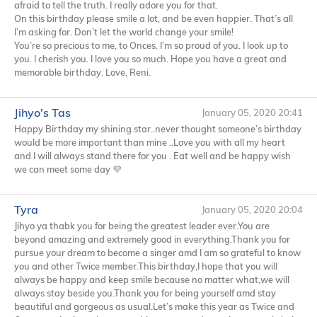
afraid to tell the truth. I really adore you for that.
On this birthday please smile a lot, and be even happier. That’s all
I’m asking for. Don’t let the world change your smile!
You’re so precious to me, to Onces. I’m so proud of you. I look up to
you. I cherish you. I love you so much. Hope you have a great and
memorable birthday. Love, Reni.
Jihyo's Tas
January 05, 2020 20:41
Happy Birthday my shining star..never thought someone’s birthday
would be more important than mine ..Love you with all my heart
and I will always stand there for you . Eat well and be happy wish
we can meet some day 💜
Tyra
January 05, 2020 20:04
Jihyo ya thabk you for being the greatest leader ever.You are
beyond amazing and extremely good in everything.Thank you for
pursue your dream to become a singer amd I am so grateful to know
you and other Twice member.This birthday,I hope that you will
always be happy and keep smile because no matter what,we will
always stay beside you.Thank you for being yourself amd stay
beautiful and gorgeous as usual.Let’s make this year as Twice and