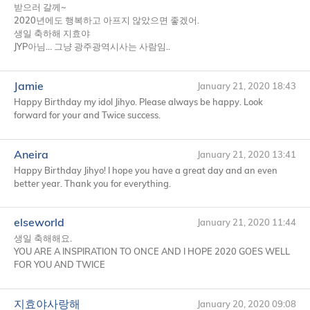
받으러 갈께~
2020년에도 행복하고 아프지 않았으면 좋겠어.
생일 축하해 지효야
JYP아님… 그냥 광주광역시사는 사람임..
Jamie
January 21, 2020 18:43
Happy Birthday my idol Jihyo. Please always be happy. Look
forward for your and Twice success.
Aneira
January 21, 2020 13:41
Happy Birthday Jihyo! I hope you have a great day and an even
better year. Thank you for everything.
elseworld
January 21, 2020 11:44
생일 축해해요.
YOU
ARE
A
INSPIRATION
TO
ONCE
AND
I
HOPE
2020
GOES
WELL
FOR
YOU
AND
TWICE
지효야사랑해
January 20, 2020 09:08