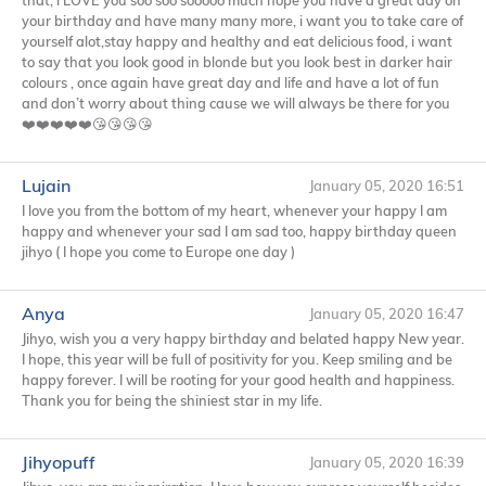
that, i
LOVE
you soo soo sooooo much hope you have a great day on
your birthday and have many many more, i want you to take care of
yourself alot,stay happy and healthy and eat delicious food, i want
to say that you look good in blonde but you look best in darker hair
colours , once again have great day and life and have a lot of fun
and don’t worry about thing cause we will always be there for you
❤️❤️❤️❤️❤️😘😘😘😘
Lujain
January 05, 2020 16:51
I love you from the bottom of my heart, whenever your happy I am
happy and whenever your sad I am sad too, happy birthday queen
jihyo ( I hope you come to Europe one day )
Anya
January 05, 2020 16:47
Jihyo, wish you a very happy birthday and belated happy New year.
I hope, this year will be full of positivity for you. Keep smiling and be
happy forever. I will be rooting for your good health and happiness.
Thank you for being the shiniest star in my life.
Jihyopuff
January 05, 2020 16:39