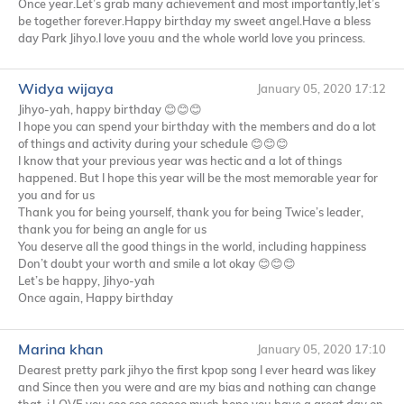
Once year.Let’s grab many achievement and most importantly,let’s
be together forever.Happy birthday my sweet angel.Have a bless
day Park Jihyo.I love youu and the whole world love you princess.
Widya wijaya
January 05, 2020 17:12
Jihyo-yah, happy birthday 😊😊😊
I hope you can spend your birthday with the members and do a lot
of things and activity during your schedule 😊😊😊
I know that your previous year was hectic and a lot of things
happened. But I hope this year will be the most memorable year for
you and for us
Thank you for being yourself, thank you for being Twice’s leader,
thank you for being an angle for us
You deserve all the good things in the world, including happiness
Don’t doubt your worth and smile a lot okay 😊😊😊
Let’s be happy, Jihyo-yah
Once again, Happy birthday
Marina khan
January 05, 2020 17:10
Dearest pretty park jihyo the first kpop song I ever heard was likey
and Since then you were and are my bias and nothing can change