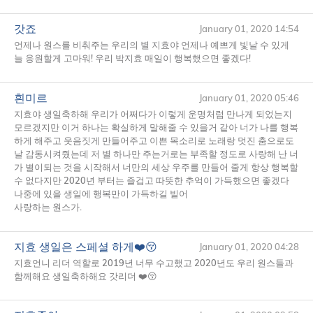
갓죠
January 01, 2020 14:54
언제나 원스를 비춰주는 우리의 별 지효야 언제나 예쁘게 빛날 수 있게
늘 응원할게 고마워! 우리 박지효 매일이 행복했으면 좋겠다!
흰미르
January 01, 2020 05:46
지효야 생일축하해 우리가 어쩌다가 이렇게 운명처럼 만나게 되었는지
모르겠지만 이거 하나는 확실하게 말해줄 수 있을거 같아 너가 나를 행복
하게 해주고 웃음짓게 만들어주고 이쁜 목소리로 노래랑 멋진 춤으로도
날 감동시켜줬는데 저 별 하나만 주는거로는 부족할 정도로 사랑해 난 너
가 별이되는 것을 시작해서 너만의 세상 우주를 만들어 줄게 항상 행복할
수 없다지만 2020년 부터는 즐겁고 따뜻한 추억이 가득했으면 좋겠다
나중에 있을 생일에 행복만이 가득하길 빌어
사랑하는 원스가.
지효 생일은 스페셜 하게❤️😚
January 01, 2020 04:28
지효언니 리더 역할로 2019년 너무 수고했고 2020년도 우리 원스들과
함께해요 생일축하해요 갓리더 ❤️😚