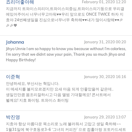
죠리더좋아해
February 01, 2020 12:20
지금까지 트와이스의리더,트와이스의중심,트와이스의기둥으로 우리곁
에있어주어서 너무너무고마워♥♥우리 앞으로도
ONCE
TWICE
하자 지
효야 24번째생일을 진심으로너무너무 축하해♥♥내가 많이사랑해♥♥🎉
🎉🎉💖
Johanna
January 31, 2020 00:20
Jihyo Unnie I am so happy to know you because without I’m colorless,
I’m sorry that we didnt saw your pain, Thank you so much Jihyo and
Happy Birthday!
이준혁
January 30, 2020 16:16
안녕하세요, 부산사는 혁입니다.
이 메세지를 볼지모르겠지만 요새 마음 되게 안좋았을꺼 같은데..
생일인만큼 몸조리잘하시고 다음 앨범 기대할께요! 콘서트에서
뵐께요! 지효 화이팅. 트와이스 화이팅
박진영
January 29, 2020 13:07
지효야 항상 아름다운 목소리로 노래 불러줘서 고맙고 생일 축하해~~
1월31일에 북구호동로3-6 ‘그녀의 커피잔’ 으로 컵홀더랑 포토카드세트