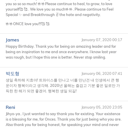
you so so so much! 🤟🤟Please continue to heal, to grow, to love
yourself🥰 🥰 . We love you so much🤟🤟. Please continue to Feel
Special ✨ and Breakthrough ✌️ the hate and negativity.
🤟🤟ONCE love you!!!🥰 🥰
James
January 07, 2020 00:17
Happy Birthday. Thank you for being an amazing leader and for
being an inspiration to me and once everywhere. I know last year
was rough, but I hope this one is better. Never stop smiling.
박도형
January 06, 2020 07:41
생일 축하해 지효야! 트와이스를 만나고 너를 만난건 내 인생에서 큰 행
운이자 행복이라고 생각해. 2020년 올해는 즐겁고 기분 좋은 일로만 가
득한 한 해가 되면 좋겠어. 행복한 생일 되길!
Reni
January 05, 2020 23:05
Jihyo-ya.. I just wanted to say thank you for existing. Your existence
is a blessing for me, for Onces. Thank you for just being who you are.
Also thank you for being honest, for speaking your mind and never