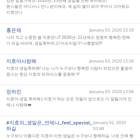
있든 빛날거에요! 2020년, 23번째 생일을 진짜 축하해요!
원스들은 어디서나 언니 편이에요. 제 삶의 별이 되어 주어서 고마워요
지효언니
홍은채
January 03, 2020 23:19
나의 작고 소중한 별 지효언니!! 2020년, 21년에도 영원히 행복한 한해
가 되길 바라며..생일축하하고! 아프지말구! 사룽함돠!!!
지효야사랑해
January 03, 2020 13:16
지효야 생일축하해! 나는 니가 누구보다 행복한 사람이 되었으면 좋겠어
원스는 항상 지효와 트와이스를 응원해 💛
정하진
January 03, 2020 13:06
지효야 생일 축하해:) 지효가 하는 모든 것들이 앞으로도 다 잘될거야 언
제나 사랑해❤️
#지효의_생일은_언제나_feel_special_
January 02, 2020
하길
03:48
누구보다 아름다운 지효야 이번 생일은 누구보다 행복하길. 너로 인해 행