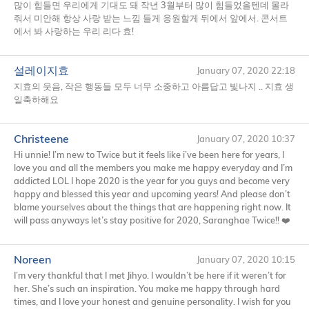
많이 힘들면 우리에게 기대도 돼 작년 3월부터 많이 힘들었을텐데 몰라
줘서 미안해 항상 사랑 받는 느낌 들게 응원할게 뒤에서 앞에서. 콘서트
에서 봐 사랑하는 우리 리다 효!
설레이지효
January 07, 2020 22:18
지효의 웃음, 작은 행동들 모두 너무 소중하고 아름답고 빛나지 .. 지효 생
일축하해요
Christeene
January 07, 2020 10:37
Hi unnie! I’m new to Twice but it feels like i’ve been here for years, I
love you and all the members you make me happy everyday and I’m
addicted
LOL
I hope 2020 is the year for you guys and become very
happy and blessed this year and upcoming years! And please don’t
blame yourselves about the things that are happening right now. It
will pass anyways let’s stay positive for 2020, Saranghae Twice!! ❤️
Noreen
January 07, 2020 10:15
I’m very thankful that I met Jihyo. I wouldn’t be here if it weren’t for
her. She’s such an inspiration. You make me happy through hard
times, and I love your honest and genuine personality. I wish for you