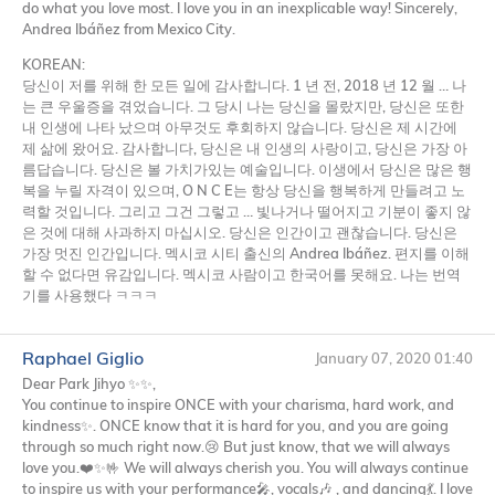
do what you love most. I love you in an inexplicable way! Sincerely,
Andrea Ibáñez from Mexico City.
KOREAN
:
당신이 저를 위해 한 모든 일에 감사합니다. 1 년 전, 2018 년 12 월 … 나
는 큰 우울증을 겪었습니다. 그 당시 나는 당신을 몰랐지만, 당신은 또한
내 인생에 나타 났으며 아무것도 후회하지 않습니다. 당신은 제 시간에
제 삶에 왔어요. 감사합니다, 당신은 내 인생의 사랑이고, 당신은 가장 아
름답습니다. 당신은 볼 가치가있는 예술입니다. 이생에서 당신은 많은 행
복을 누릴 자격이 있으며, O N C E는 항상 당신을 행복하게 만들려고 노
력할 것입니다. 그리고 그건 그렇고 … 빛나거나 떨어지고 기분이 좋지 않
은 것에 대해 사과하지 마십시오. 당신은 인간이고 괜찮습니다. 당신은
가장 멋진 인간입니다. 멕시코 시티 출신의 Andrea Ibáñez. 편지를 이해
할 수 없다면 유감입니다. 멕시코 사람이고 한국어를 못해요. 나는 번역
기를 사용했다 ㅋㅋㅋ
Raphael Giglio
January 07, 2020 01:40
Dear Park Jihyo ✨✨,
You continue to inspire
ONCE
with your charisma, hard work, and
kindness✨.
ONCE
know that it is hard for you, and you are going
through so much right now.😢 But just know, that we will always
love you.❤️✨🤟 We will always cherish you. You will always continue
to inspire us with your performance🎤, vocals🎶 , and dancing💃. I love