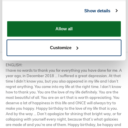
never asked for it but you still showed it to us. Truly, thank you. We
appreciate you so much.
Show details
Starting from today, I hope you can live peacefully and face the
public with courage. We are always with you.
Allow all
I am proud to be your fan!
We love you, Jihyo. Fighting! :)
Customize
Andrea Ibañez
January 07, 2020 01:44
ENGLISH
:
I have no words to thank you for everything you have done for me. A
year ago, in December 2018 … I suffered a great depression. At that
time I didn’t know you, but you also appeared in my life and I don’t
regret anything. You came into my life at the right time. I don’t know
how to thank you. You are the love of my life definitely. You are the
most beautiful of all. You are an art that is worth appreciating. You
deserve a lot of happiness in this life and
ONCE
will always try to
make you happy. Happy birthday to the love of my life that is you.
And by the way … Don’t apologize for shining that bright way, or for
collapsing with yourself every night, because that’s what galaxies
are made of and you’re one of them. Happy birthday, be happy and